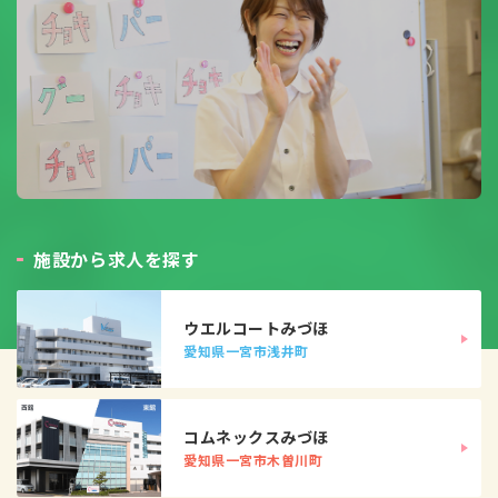
施
設
か
ら
求
人
を
探
す
ウエルコートみづほ
愛知県一宮市浅井町
コムネックスみづほ
愛知県一宮市木曽川町