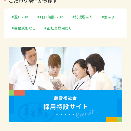
こ
だ
わ
り
条
件
か
ら
探
す
週1〜OK
1日3時間〜OK
託児所あり
寮あり
異動原則なし
正社員登用あり