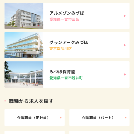
アルメゾンみづほ
愛知県一宮市三条
グランアークみづほ
東京都品川区
みづほ保育園
愛知県一宮市浅井町
職
種
か
ら
求
人
を
探
す
介護職員（正社員）
介護職員（パート）