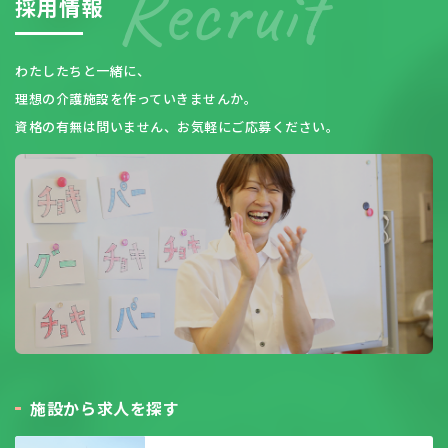
採
用
情
報
わたしたちと一緒に、
理想の介護施設を作っていきませんか。
資格の有無は問いません、お気軽にご応募ください。
施
設
か
ら
求
人
を
探
す