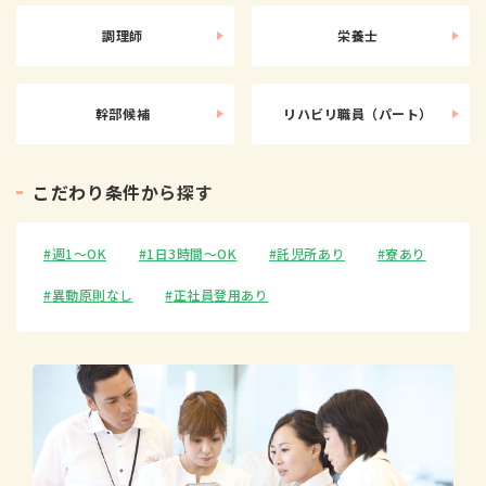
調理師
栄養士
幹部候補
リハビリ職員（パート）
こ
だ
わ
り
条
件
か
ら
探
す
週1〜OK
1日3時間〜OK
託児所あり
寮あり
異動原則なし
正社員登用あり