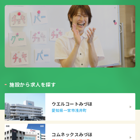
施
設
か
ら
求
人
を
探
す
ウエルコートみづほ
愛知県一宮市浅井町
コムネックスみづほ