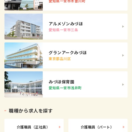
愛知県一宮市木曽川町
アルメゾンみづほ
愛知県一宮市三条
グランアークみづほ
東京都品川区
みづほ保育園
愛知県一宮市浅井町
職
種
か
ら
求
人
を
探
す
介護職員（正社員）
介護職員（パート）