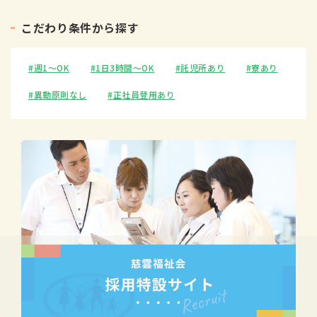
こ
だ
わ
り
条
件
か
ら
探
す
週1〜OK
1日3時間〜OK
託児所あり
寮あり
異動原則なし
正社員登用あり