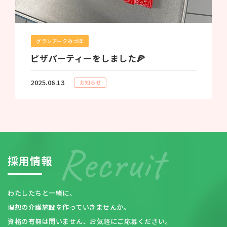
グランアークみづほ
ピザパーティーをしました🍕
2025.06.13
お知らせ
採
用
情
報
わたしたちと一緒に、
理想の介護施設を作っていきませんか。
資格の有無は問いません、お気軽にご応募ください。