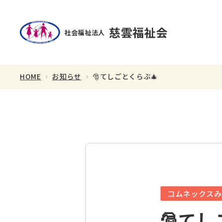
慈雲福祉会
社会福祉法人
HOME
お知らせ
🎅てしごとくらぶ🎄
理事長あいさつ
スタッフ紹介
コムネックスみ
🎅てし