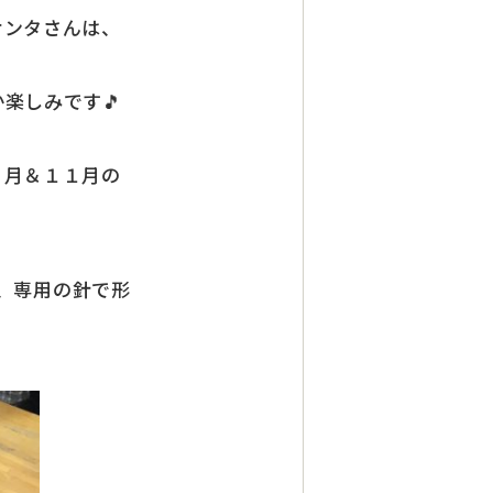
サンタさんは、
楽しみです🎵
０月＆１１月の
針で形