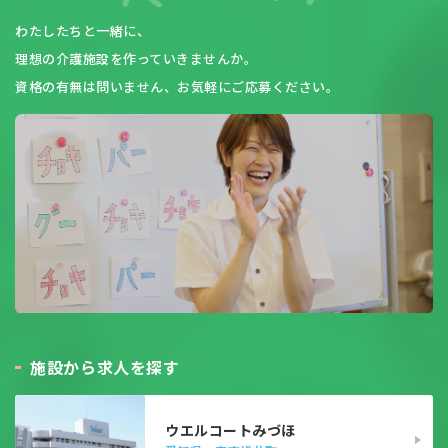
わたしたちと一緒に、
理想の介護施設を作っていきませんか。
資格の有無は問いません、お気軽にご応募ください。
施
設
か
ら
求
人
を
探
す
ウエルコートみづほ