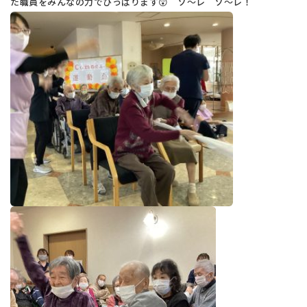
た職員をみんなの力でひっぱります😲 ソ～レ ソ～レ！