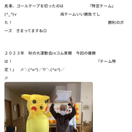
見事、ゴールテープを切ったのは 『特定チーム』
(^_^)v 両チームいい勝負でし
た！ 勝利のポ
ーズ きまってますね😊
２０２３年 秋の大運動会inコム東館 今回の優勝
は！ 『チーム特
定！』 🎉＼(^o^)／🎊＼(^o^)／
🎉