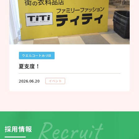
ウエルコートみづほ
夏支度！
2026.06.20
イベント
採
用
情
報