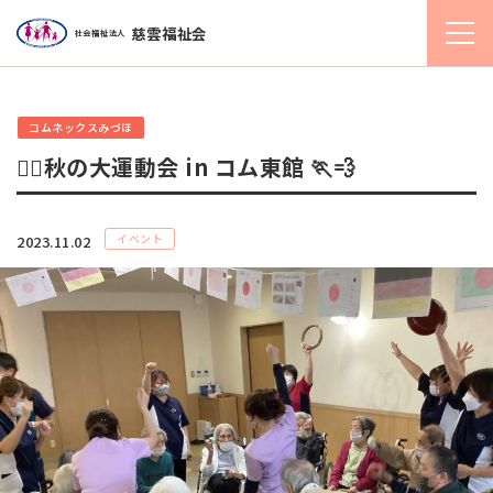
慈雲福祉会
社会福祉法人
コムネックスみづほ
🏳‍🌈秋の大運動会 in コム東館 🏃💨
イベント
2023.11.02