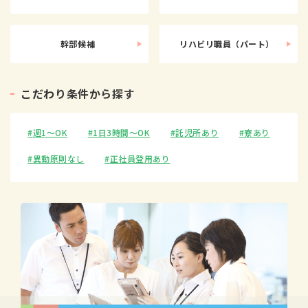
幹部候補
リハビリ職員（パート）
こ
だ
わ
り
条
件
か
ら
探
す
週1〜OK
1日3時間〜OK
託児所あり
寮あり
異動原則なし
正社員登用あり