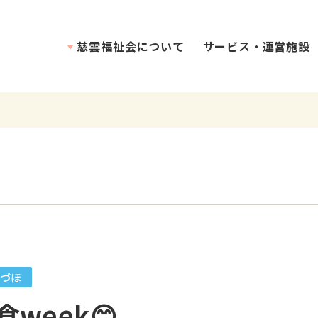
慈雲福祉会について
サービス・運営施設
理念・介護方針
づほ
食week😊