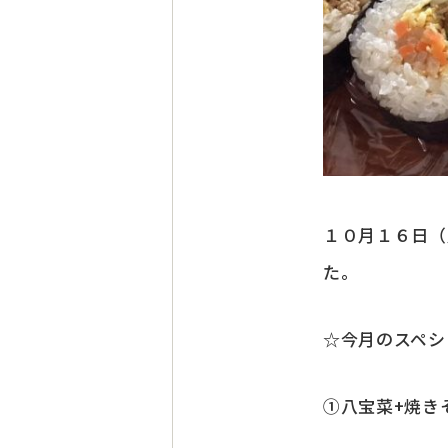
１０月１６日（
た。
☆今月のスペシ
①八宝菜+焼き