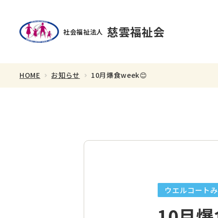
慈雲福祉会
社会福祉法人
HOME
お知らせ
10月爆食week😊
理事長あいさつ
スタッフ紹介
ウエルコートみ
10月爆