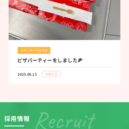
グランアークみづほ
ピザパーティーをしました🍕
2025.06.13
お知らせ
採
用
情
報