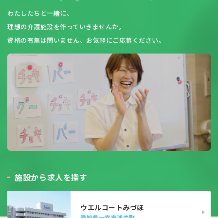
わたしたちと一緒に、
理想の介護施設を作っていきませんか。
資格の有無は問いません、お気軽にご応募ください。
施
設
か
ら
求
人
を
探
す
ウエルコートみづほ
愛知県一宮市浅井町