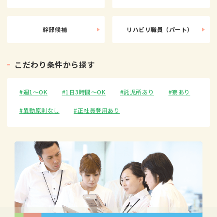
幹部候補
リハビリ職員（パート）
こ
だ
わ
り
条
件
か
ら
探
す
週1〜OK
1日3時間〜OK
託児所あり
寮あり
異動原則なし
正社員登用あり