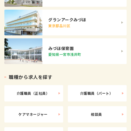
グランアークみづほ
東京都品川区
みづほ保育園
愛知県一宮市浅井町
職
種
か
ら
求
人
を
探
す
介護職員（正社員）
介護職員（パート）
ケアマネージャー
相談員