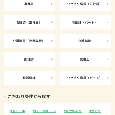
事務員
リハビリ職員（正社員）
看護師（正社員）
看護師（パート）
介護職員（夜勤専従）
介護補助
調理師
栄養士
幹部候補
リハビリ職員（パート）
こ
だ
わ
り
条
件
か
ら
探
す
週1〜OK
1日3時間〜OK
託児所あり
寮あり