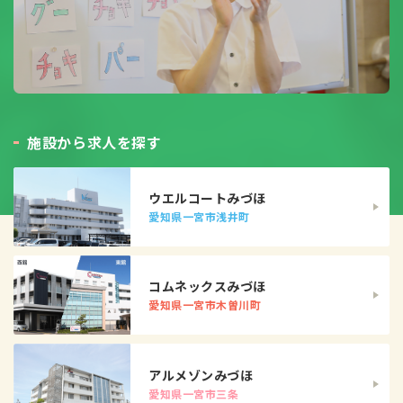
施
設
か
ら
求
人
を
探
す
ウエルコートみづほ
愛知県一宮市浅井町
コムネックスみづほ
愛知県一宮市木曽川町
アルメゾンみづほ
愛知県一宮市三条