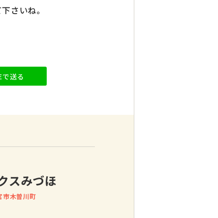
て下さいね。
NEで送る
クスみづほ
宮市木曽川町