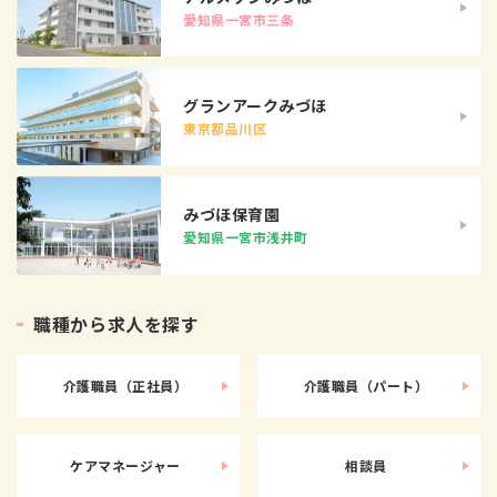
愛知県一宮市三条
グランアークみづほ
東京都品川区
みづほ保育園
愛知県一宮市浅井町
職
種
か
ら
求
人
を
探
す
介護職員（正社員）
介護職員（パート）
ケアマネージャー
相談員