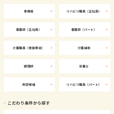
事務員
リハビリ職員（正社員）
看護師（正社員）
看護師（パート）
介護職員（夜勤専従）
介護補助
調理師
栄養士
幹部候補
リハビリ職員（パート）
こ
だ
わ
り
条
件
か
ら
探
す