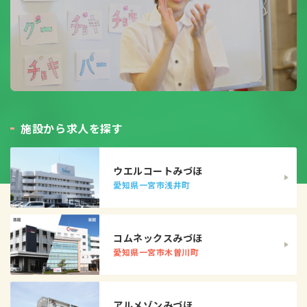
施
設
か
ら
求
人
を
探
す
ウエルコートみづほ
愛知県一宮市浅井町
コムネックスみづほ
愛知県一宮市木曽川町
アルメゾンみづほ