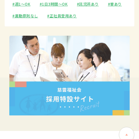
週1〜OK
1日3時間〜OK
託児所あり
寮あり
異動原則なし
正社員登用あり