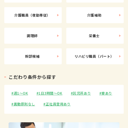
介護職員（夜勤専従）
介護補助
調理師
栄養士
幹部候補
リハビリ職員（パート）
こ
だ
わ
り
条
件
か
ら
探
す
週1〜OK
1日3時間〜OK
託児所あり
寮あり
異動原則なし
正社員登用あり