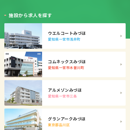
施
設
か
ら
求
人
を
探
す
ウエルコートみづほ
愛知県一宮市浅井町
コムネックスみづほ
愛知県一宮市木曽川町
アルメゾンみづほ
愛知県一宮市三条
グランアークみづほ
東京都品川区