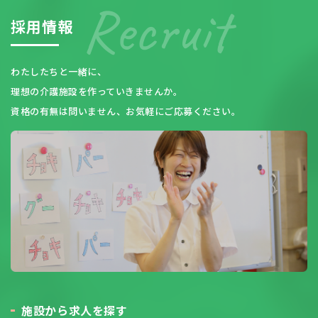
採
用
情
報
わたしたちと一緒に、
理想の介護施設を作っていきませんか。
資格の有無は問いません、お気軽にご応募ください。
施
設
か
ら
求
人
を
探
す