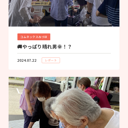
コムネックスみづほ
🚚やっぱり晴れ男🌞！？
2024.07.22
レポート