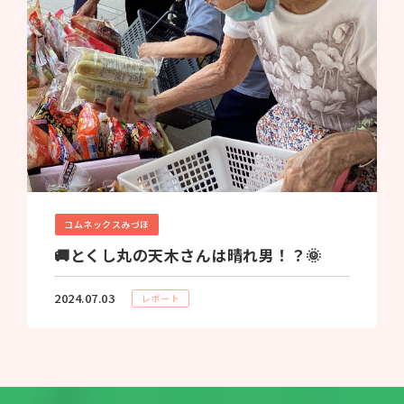
コムネックスみづほ
🚚とくし丸の天木さんは晴れ男！？🌞
2024.07.03
レポート