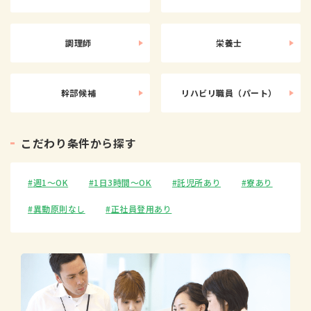
調理師
栄養士
幹部候補
リハビリ職員（パート）
こ
だ
わ
り
条
件
か
ら
探
す
週1〜OK
1日3時間〜OK
託児所あり
寮あり
異動原則なし
正社員登用あり