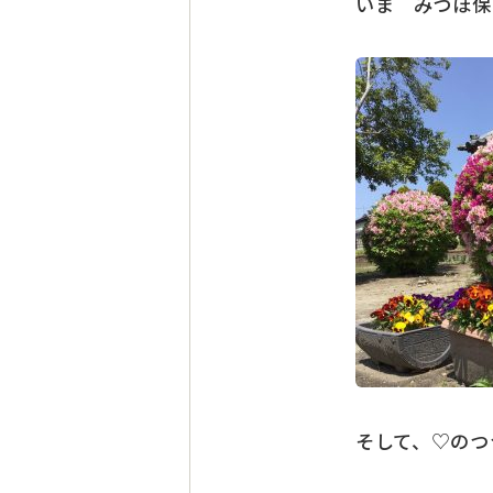
いま みづほ保
そして、♡のつ