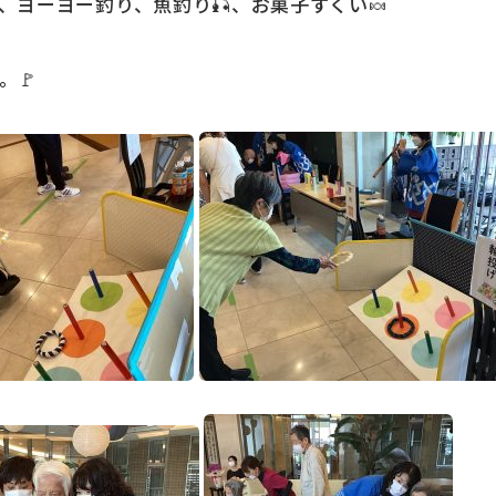
、ヨーヨー釣り、魚釣り🎣、お菓子すくい🍬
。🚩