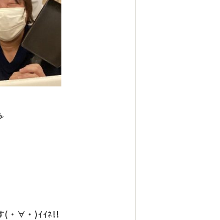
☕
∀・)ｲｲﾈ!!