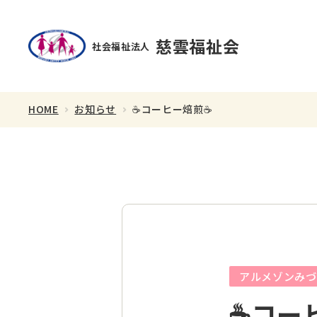
慈雲福祉会
社会福祉法人
HOME
お知らせ
☕コーヒー焙煎☕
理事長あいさつ
スタッフ紹介
アルメゾンみづ
☕コー