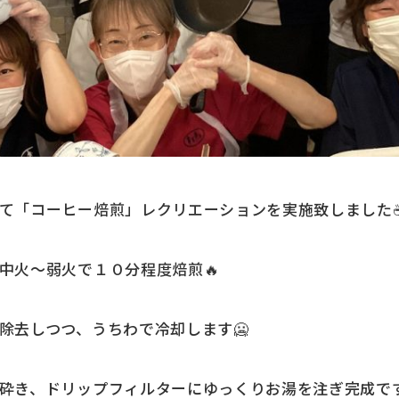
て「コーヒー焙煎」レクリエーションを実施致しました
中火～弱火で１０分程度焙煎🔥
除去しつつ、うちわで冷却します🥶
砕き、ドリップフィルターにゆっくりお湯を注ぎ完成です(・