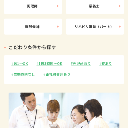
調理師
栄養士
幹部候補
リハビリ職員（パート）
こ
だ
わ
り
条
件
か
ら
探
す
週1〜OK
1日3時間〜OK
託児所あり
寮あり
異動原則なし
正社員登用あり