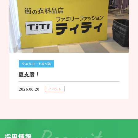
ウエルコートみづほ
夏支度！
2026.06.20
イベント
採
用
情
報