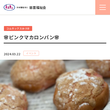
慈雲福祉会
社会福祉法人
コムネックスみづほ
🌸ピンクマカロンパン🌸
イベント
2024.03.22