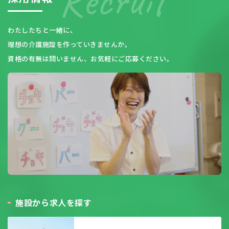
わたしたちと一緒に、
理想の介護施設を作っていきませんか。
資格の有無は問いません、お気軽にご応募ください。
施
設
か
ら
求
人
を
探
す