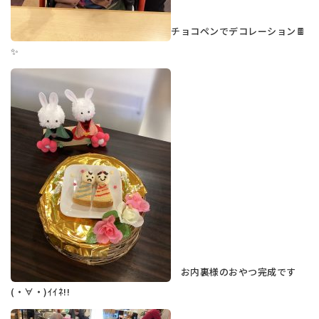
チョコペンでデコレーション🍫
✨
お内裏様のおやつ完成です
(・∀・)ｲｲﾈ!!