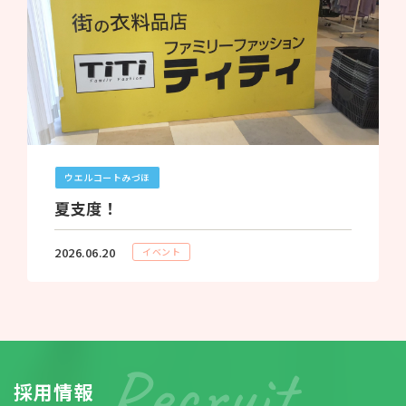
ウエルコートみづほ
夏支度！
2026.06.20
イベント
採
用
情
報