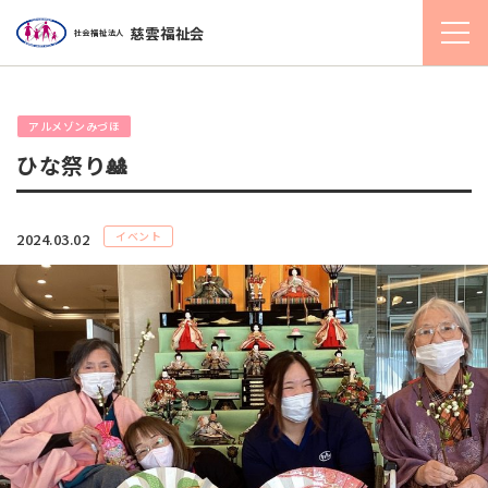
慈雲福祉会
社会福祉法人
アルメゾンみづほ
ひな祭り🎎
イベント
2024.03.02