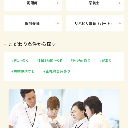
調理師
栄養士
幹部候補
リハビリ職員（パート）
こ
だ
わ
り
条
件
か
ら
探
す
週1〜OK
1日3時間〜OK
託児所あり
寮あり
異動原則なし
正社員登用あり