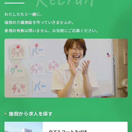
わたしたちと一緒に、
理想の介護施設を作っていきませんか。
資格の有無は問いません、お気軽にご応募ください。
施
設
か
ら
求
人
を
探
す
ウエルコートみづほ