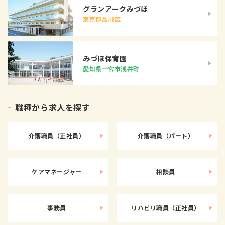
グランアークみづほ
東京都品川区
みづほ保育園
愛知県一宮市浅井町
職
種
か
ら
求
人
を
探
す
介護職員（正社員）
介護職員（パート）
ケアマネージャー
相談員
事務員
リハビリ職員（正社員）