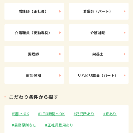
看護師（正社員）
看護師（パート）
介護職員（夜勤専従）
介護補助
調理師
栄養士
幹部候補
リハビリ職員（パート）
こ
だ
わ
り
条
件
か
ら
探
す
週1〜OK
1日3時間〜OK
託児所あり
寮あり
異動原則なし
正社員登用あり