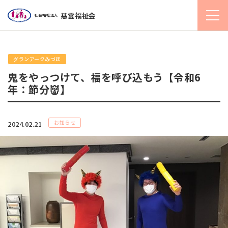
慈雲福祉会
社会福祉法人
グランアークみづほ
鬼をやっつけて、福を呼び込もう【令和6
年：節分👹】
お知らせ
2024.02.21