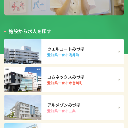
施
設
か
ら
求
人
を
探
す
ウエルコートみづほ
愛知県一宮市浅井町
コムネックスみづほ
愛知県一宮市木曽川町
アルメゾンみづほ
愛知県一宮市三条