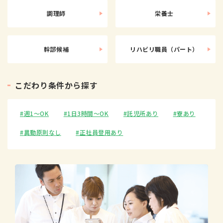
調理師
栄養士
幹部候補
リハビリ職員（パート）
こ
だ
わ
り
条
件
か
ら
探
す
週1〜OK
1日3時間〜OK
託児所あり
寮あり
異動原則なし
正社員登用あり