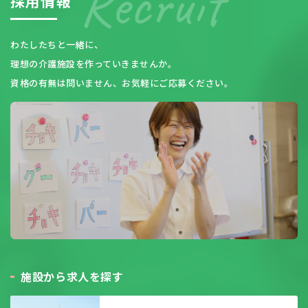
採
用
情
報
わたしたちと一緒に、
理想の介護施設を作っていきませんか。
資格の有無は問いません、お気軽にご応募ください。
施
設
か
ら
求
人
を
探
す