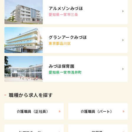
アルメゾンみづほ
愛知県一宮市三条
グランアークみづほ
東京都品川区
みづほ保育園
愛知県一宮市浅井町
職
種
か
ら
求
人
を
探
す
介護職員（正社員）
介護職員（パート）