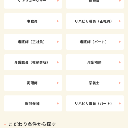
ケアマネージャー
相談員
事務員
リハビリ職員（正社員）
看護師（正社員）
看護師（パート）
介護職員（夜勤専従）
介護補助
調理師
栄養士
幹部候補
リハビリ職員（パート）
こ
だ
わ
り
条
件
か
ら
探
す