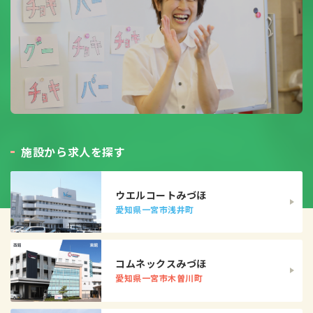
施
設
か
ら
求
人
を
探
す
ウエルコートみづほ
愛知県一宮市浅井町
コムネックスみづほ
愛知県一宮市木曽川町