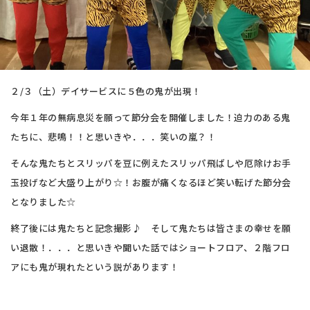
２/３（土）デイサービスに５色の鬼が出現！
今年１年の無病息災を願って節分会を開催しました！迫力のある鬼
たちに、悲鳴！！と思いきや．．．笑いの嵐？！
そんな鬼たちとスリッパを豆に例えたスリッパ飛ばしや厄除けお手
玉投げなど大盛り上がり☆！お腹が痛くなるほど笑い転げた節分会
となりました☆
終了後には鬼たちと記念撮影♪ そして鬼たちは皆さまの幸せを願
い退散！．．．と思いきや聞いた話ではショートフロア、２階フロ
アにも鬼が現れたという説があります！