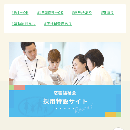
週1〜OK
1日3時間〜OK
託児所あり
寮あり
異動原則なし
正社員登用あり