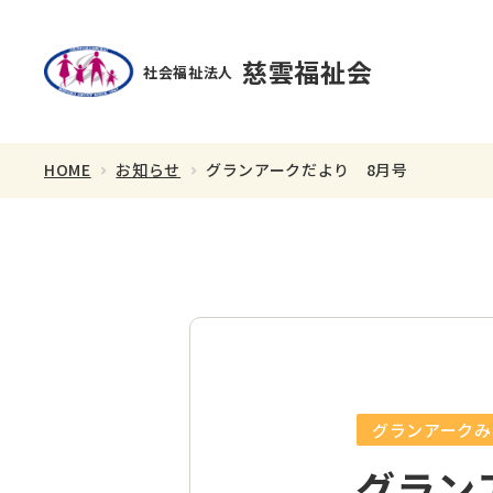
慈雲福祉会
社会福祉法人
HOME
お知らせ
グランアークだより 8月号
理事長あいさつ
スタッフ紹介
グランアークみ
グラン