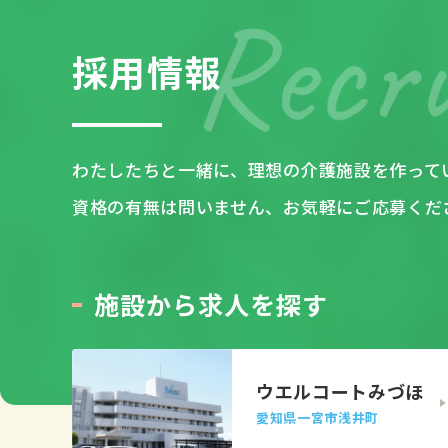
採
用
情
報
わたしたちと一緒に、
理想の介護施設を作って
資格の有無は問いません、お気軽にご応募くだ
施
設
か
ら
求
人
を
探
す
ウエルコートみづほ
愛知県一宮市浅井町