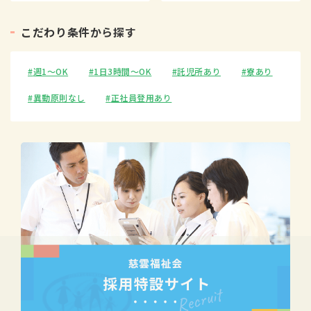
こ
だ
わ
り
条
件
か
ら
探
す
週1〜OK
1日3時間〜OK
託児所あり
寮あり
異動原則なし
正社員登用あり