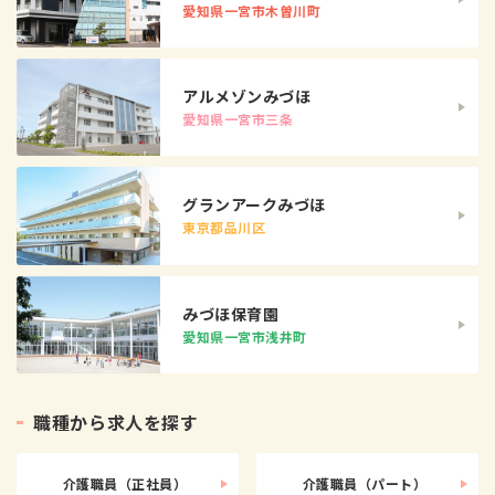
愛知県一宮市木曽川町
アルメゾンみづほ
愛知県一宮市三条
グランアークみづほ
東京都品川区
みづほ保育園
愛知県一宮市浅井町
職
種
か
ら
求
人
を
探
す
介護職員（正社員）
介護職員（パート）