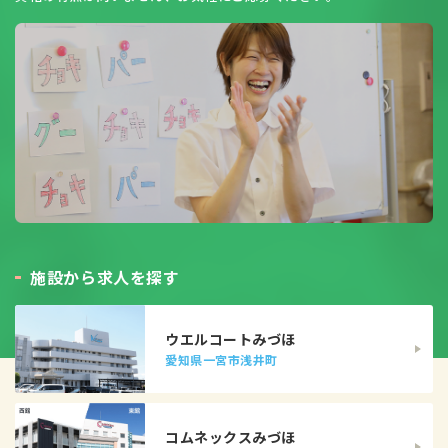
施
設
か
ら
求
人
を
探
す
ウエルコートみづほ
愛知県一宮市浅井町
コムネックスみづほ