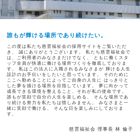
誰もが輝ける場所であり続けたい。
この度は私たち慈雲福祉会の採用サイトをご覧いただ
き、
誠にありがとうございます。
私たち慈雲福祉会で
は、ご利用者のみなさまだけでなく、
ともに働くスタ
ッフ全員が快適に働ける場所づくりを徹底しておりま
す。
私はこの法人に入職されるみなさまが
輝ける人生
設計のお手伝いをしたいと思っています。
そのために
ここへ勤めることによってご自身の人生に
はっきりと
した夢を描ける場所を目指しています。
夢に向かって
成長できる環境を整えること、それが私の使命です。
誰もが笑顔で自分の人生を楽しめる、
そんな場所であ
り続ける努力を私たちは惜しみません。
みなさまと一
緒に笑顔で働ける、
そんな日を楽しみにしておりま
す。
慈雲福祉会 理事長
林 倫子