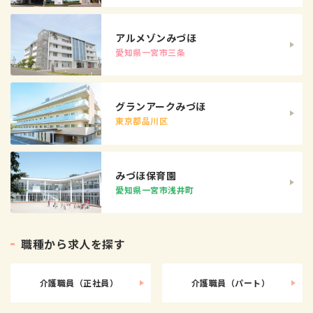
アルメゾンみづほ
愛知県一宮市三条
グランアークみづほ
東京都品川区
みづほ保育園
愛知県一宮市浅井町
職
種
か
ら
求
人
を
探
す
介護職員（正社員）
介護職員（パート）