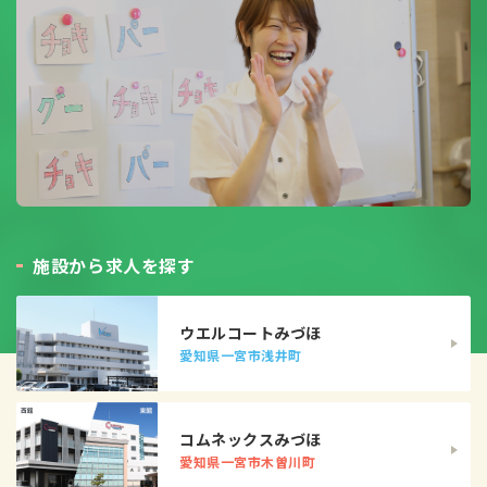
施
設
か
ら
求
人
を
探
す
ウエルコートみづほ
愛知県一宮市浅井町
コムネックスみづほ
愛知県一宮市木曽川町