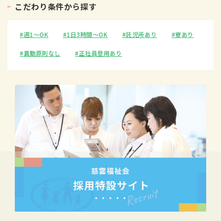
こ
だ
わ
り
条
件
か
ら
探
す
週1〜OK
1日3時間〜OK
託児所あり
寮あり
異動原則なし
正社員登用あり